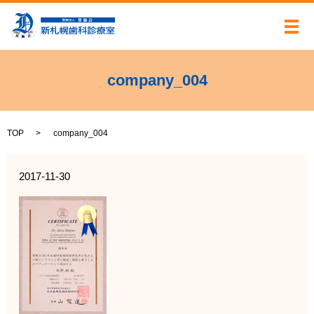
メ
company_004
TOP
company_004
2017-11-30