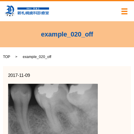
メ
example_020_off
TOP
example_020_off
2017-11-09