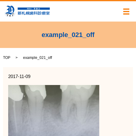
メ
example_021_off
TOP
example_021_off
2017-11-09