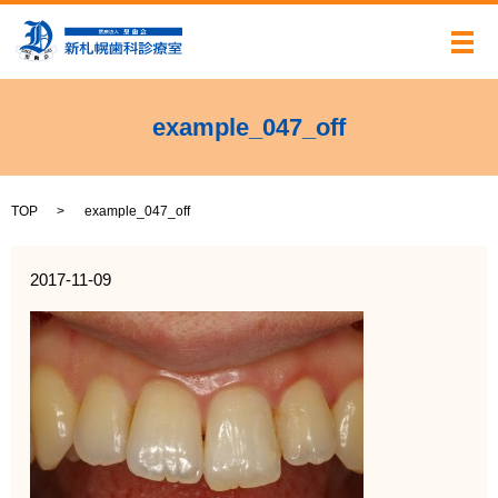
メ
example_047_off
TOP
example_047_off
2017-11-09