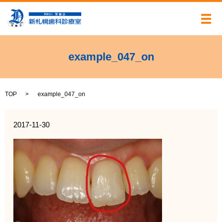
メ
example_047_on
TOP
example_047_on
2017-11-30