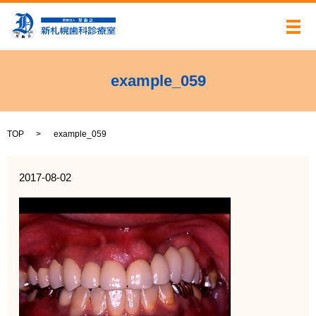
メ
example_059
TOP
example_059
2017-08-02